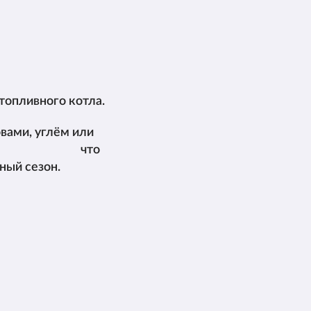
топливного котла.
вами, углём или
ми, что
ный сезон.