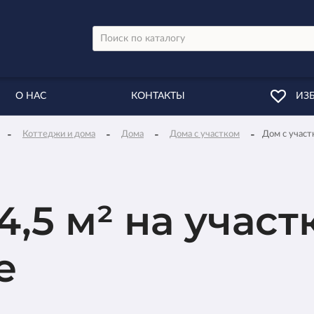
О НАС
КОНТАКТЫ
ИЗ
-
-
-
-
Коттеджи и дома
Дома
Дома с участком
Дом с участ
5 м² на участк
е