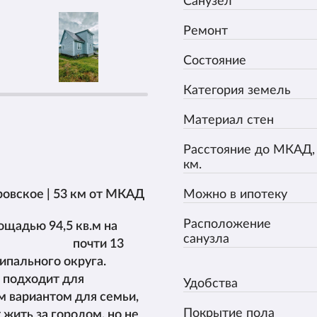
Санузел
Ремонт
Состояние
Категория земель
Материал стен
Расстояние до МКАД,
км.
Можно в ипотеку
тровское | 53 км от МКАД
Расположение
щадью 94,5 кв.м на
санузла
тке почти 13
униципального округа.
 для
Удобства
ым вариантом для семьи,
Покрытие пола
родом, но не