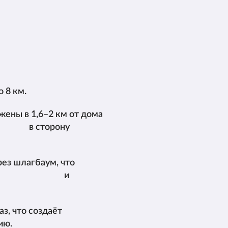
 8 км.
ены в 1,6–2 км от дома
 сторону
рез шлагбаум, что
 комфорт и
з, что создаёт
ию.