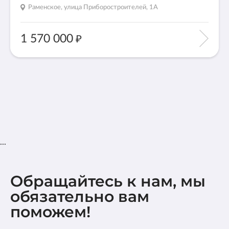
Раменское, улица Приборостроителей, 1А
2
Общая площадь:
16 м
1 570 000
Тип гаража:
—
В ИЗБРАННОЕ
...
Обращайтесь к нам, мы
обязательно вам
поможем!